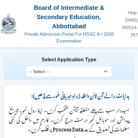
Board of Intermediate &
Help:
Secondary Education,
(0992)
Abbottabad
392014-
Private Admission Portal For HSSC A-I 2026
257
Examination
Select Application Type
ہدایات برائے آن لائن داخلہ (براہِ مہربانی غور سے پڑھیں):
امیدوار سب سے پہلے متعلقہ آپشن منتخب کریں۔ اپنا رول نمبر، تاریخ
پیدائش اور موبائل نمبر درست درج کریں۔ فارم میں داخل کی گئی
معلومات کی تصدیق کے بعد
Process Data
پر کلک کریں۔