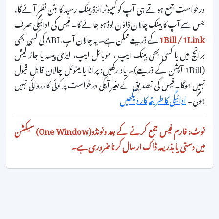
درخواست جمع ہوتے ہی آپ کو کمپیوٹرائزڈ بینک رسید کا بٹن نظر آئے گا،
جس سے آپ کا بینک چالان ڈاؤن لوڈ ہو جائے گا۔ فیس کی ادائیگی صرف
1Bill / 1Link
کے ذریعے ممکن ہے۔ یہ چالان آپ ABL کی کسی بھی
برانچ میں یا کسی بھی بینک ایپ ، موبائل ایپ، ایزی پیسہ یا جاز کیش
(1Bill آپشن کے ذریعے)۔ یاد رکھیں: پرانا یا مینوئل چالان قابلِ قبول
نہیں ہوگا۔ فیس کی تصدیق کے بغیر آپکی درخواست پر کوئی کارروائی نہیں
ہوگی۔
ادائیگی کا طریقہ کار دیکھیں
نوٹ: فارم فیس جمع کرنے کے بعد ونونڈو(One Window) سیکشن
میں دستی یا بذریعہ ڈاک ارسال کرنا ضروری ہے۔